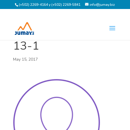
(+502) 2269-4164 y (+502) 2269-5841
info@jumay.biz
13-1
May 15, 2017