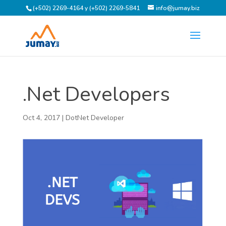
(+502) 2269-4164 y (+502) 2269-5841
info@jumay.biz
.Net Developers
Oct 4, 2017
|
DotNet Developer