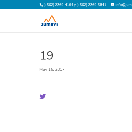
(+502) 2269-4164 y (+502) 2269-5841
info@jum
19
May 15, 2017