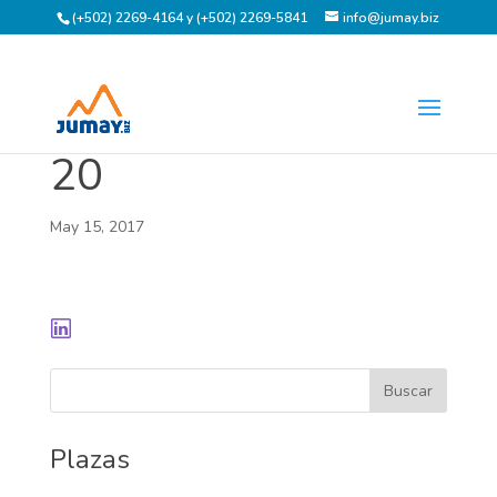
(+502) 2269-4164 y (+502) 2269-5841
info@jumay.biz
20
May 15, 2017
Plazas