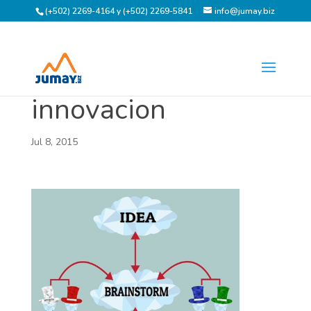
(+502) 2269-4164 y (+502) 2269-5841
info@jumay.biz
innovacion
Jul 8, 2015